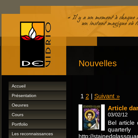
Nouvelles
Accueil
1
2
|
Suivant »
Présentation
Oeuvres
Article da
03/02/12
Cours
Bel articl
Portfolio
quarterl
Les reconnaissances
http://stainedglassqu