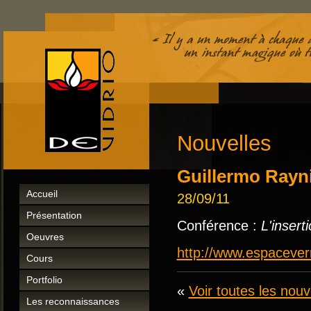
Nouvelles
Guillermo Rayni
Accueil
28/09/11
Présentation
Conférence :
L'insert
Oeuvres
http://www.espaceverr
Cours
Portfolio
«
Voir toutes les nouv
Les reconnaissances